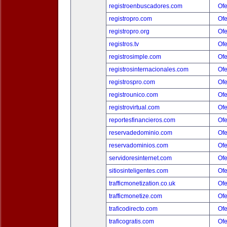
registroenbuscadores.com
Ofe
registropro.com
Ofe
registropro.org
Ofe
registros.tv
Ofe
registrosimple.com
Ofe
registrosinternacionales.com
Ofe
registrospro.com
Ofe
registrounico.com
Ofe
registrovirtual.com
Ofe
reportesfinancieros.com
Ofe
reservadedominio.com
Ofe
reservadominios.com
Ofe
servidoresinternet.com
Ofe
sitiosinteligentes.com
Ofe
trafficmonetization.co.uk
Ofe
trafficmonetize.com
Ofe
traficodirecto.com
Ofe
traficogratis.com
Ofe