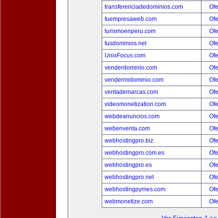
transferenciadedominios.com
Ofe
tuempresaweb.com
Ofe
turismoenperu.com
Ofe
tusdominios.net
Ofe
UnixFocus.com
Ofe
venderdominio.com
Ofe
vendermidominio.com
Ofe
ventademarcas.com
Ofe
videomonetization.com
Ofe
webdeanuncios.com
Ofe
webenventa.com
Ofe
webhostingpro.biz
Ofe
webhostingpro.com.es
Ofe
webhostingpro.es
Ofe
webhostingpro.net
Ofe
webhostingpymes.com
Ofe
webmonetize.com
Ofe