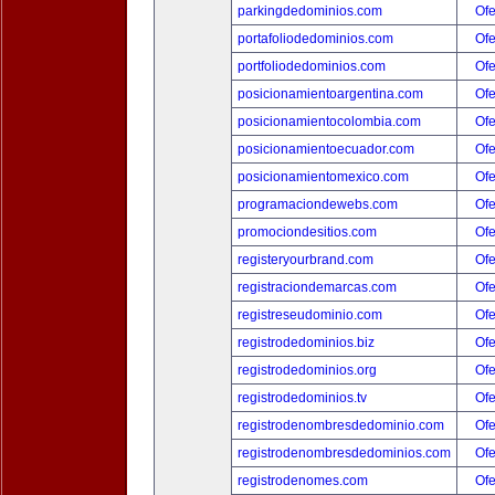
parkingdedominios.com
Ofe
portafoliodedominios.com
Ofe
portfoliodedominios.com
Ofe
posicionamientoargentina.com
Ofe
posicionamientocolombia.com
Ofe
posicionamientoecuador.com
Ofe
posicionamientomexico.com
Ofe
programaciondewebs.com
Ofe
promociondesitios.com
Ofe
registeryourbrand.com
Ofe
registraciondemarcas.com
Ofe
registreseudominio.com
Ofe
registrodedominios.biz
Ofe
registrodedominios.org
Ofe
registrodedominios.tv
Ofe
registrodenombresdedominio.com
Ofe
registrodenombresdedominios.com
Ofe
registrodenomes.com
Ofe