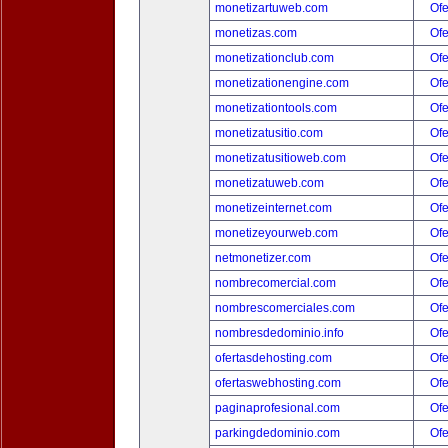
monetizartuweb.com
Ofe
monetizas.com
Ofe
monetizationclub.com
Ofe
monetizationengine.com
Ofe
monetizationtools.com
Ofe
monetizatusitio.com
Ofe
monetizatusitioweb.com
Ofe
monetizatuweb.com
Ofe
monetizeinternet.com
Ofe
monetizeyourweb.com
Ofe
netmonetizer.com
Ofe
nombrecomercial.com
Ofe
nombrescomerciales.com
Ofe
nombresdedominio.info
Ofe
ofertasdehosting.com
Ofe
ofertaswebhosting.com
Ofe
paginaprofesional.com
Ofe
parkingdedominio.com
Ofe