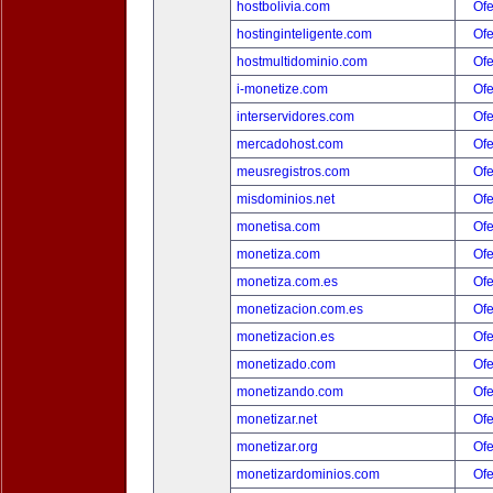
hostbolivia.com
Ofe
hostinginteligente.com
Ofe
hostmultidominio.com
Ofe
i-monetize.com
Ofe
interservidores.com
Ofe
mercadohost.com
Ofe
meusregistros.com
Ofe
misdominios.net
Ofe
monetisa.com
Ofe
monetiza.com
Ofe
monetiza.com.es
Ofe
monetizacion.com.es
Ofe
monetizacion.es
Ofe
monetizado.com
Ofe
monetizando.com
Ofe
monetizar.net
Ofe
monetizar.org
Ofe
monetizardominios.com
Ofe