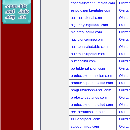
especialistaennutricion.com
Ofertar
estudiosambientales.com
Ofertar
guianutricional.com
Ofertar
higieneyseguridad.com
Ofertar
mejoresusalud.com
Ofertar
nutricioncanina.com
Ofertar
nutricionsaludable.com
Ofertar
nutricionsuperior.com
Ofertar
nutricocina.com
Ofertar
portaldenutricion.com
Ofertar
productosdenutricion.com
Ofertar
productosparalasalud.com
Ofertar
programacionmental.com
Ofertar
protectoresdiarios.com
Ofertar
pruductosparalasalud.com
Ofertar
recuperarlasalud.com
Ofertar
saludcorporal.com
Ofertar
saludenlinea.com
Ofertar