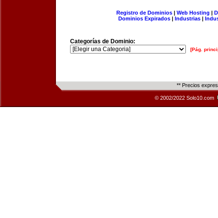
Registro de Dominios
|
Web Hosting
|
D
Dominios Expirados
|
Industrias
|
Indu
Categorías de Dominio:
[Pág. princi
** Precios expre
© 2002/2022 Solo10.com