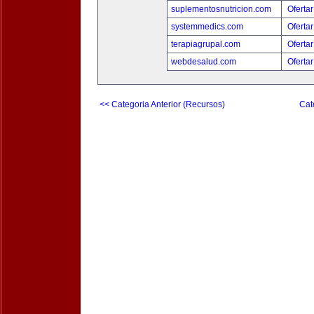
suplementosnutricion.com
Ofertar
systemmedics.com
Ofertar
terapiagrupal.com
Ofertar
webdesalud.com
Ofertar
<< Categoria Anterior (Recursos)
Cat