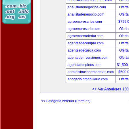
analistasempresariales.com
Oferta
analistadenegocios.com
Oferta
analistadenegocio.com
Oferta
agroempresarios.com
$799.
agroempresario.com
Oferta
agroemprendedor.com
Oferta
agentesdecompra.com
Oferta
agentesdecarga.com
Oferta
agentedeinversiones.com
Oferta
agenciaempleos.com
$1,500
administracionempresas.com
$600.
abogadoinmobiliario.com
Oferta
<< Ver Anteriores 150
<< Categoria Anterior (Portales)