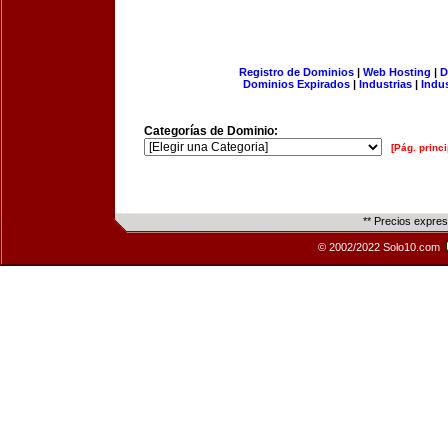
Registro de Dominios
|
Web Hosting
|
D
Dominios Expirados
|
Industrias
|
Indu
Categorías de Dominio:
[Pág. princi
** Precios expre
© 2002/2022 Solo10.com