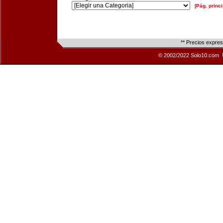
[Pág. princi
** Precios expre
© 2002/2022 Solo10.com