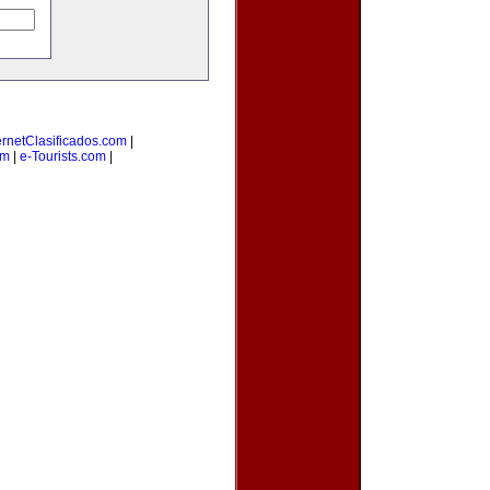
ernetClasificados.com
|
om
|
e-Tourists.com
|