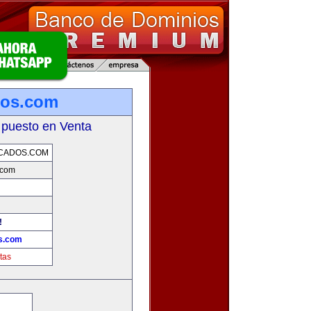
ados.com
 puesto en Venta
ICADOS.COM
s.com
!
os.com
tas