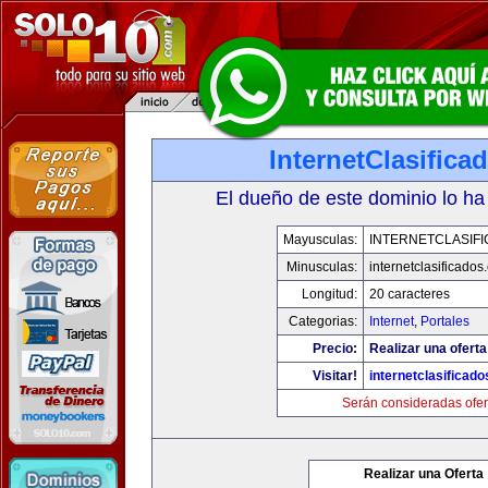
InternetClasific
El dueño de este dominio lo ha
Mayusculas:
INTERNETCLASIF
Minusculas:
internetclasificado
Longitud:
20 caracteres
Categorias:
Internet
,
Portales
Precio:
Realizar una oferta
Visitar!
internetclasificad
Serán consideradas ofer
Realizar una Oferta