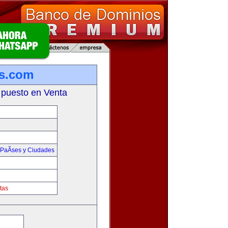
s.com
 puesto en Venta
PaÃ­ses y Ciudades
tas