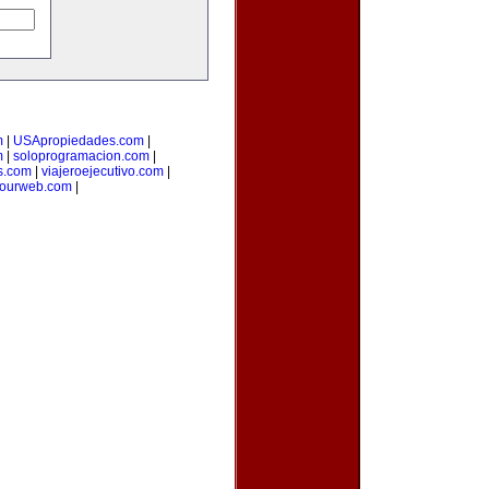
m
|
USApropiedades.com
|
m
|
soloprogramacion.com
|
s.com
|
viajeroejecutivo.com
|
yourweb.com
|