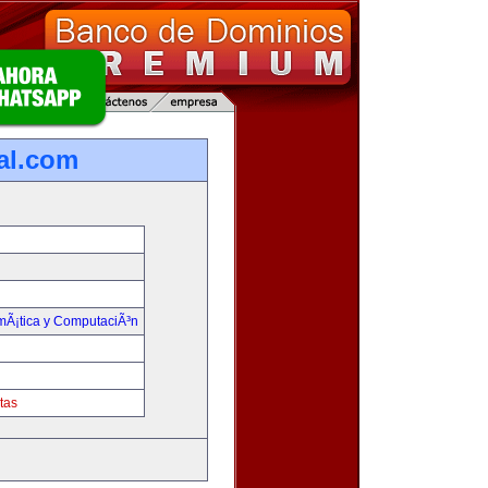
ual.com
rmÃ¡tica y ComputaciÃ³n
tas