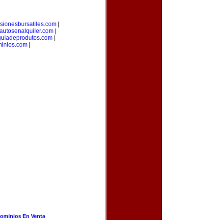
rsionesbursatiles.com
|
autosenalquiler.com
|
guiadeprodutos.com
|
minios.com
|
ominios En Venta