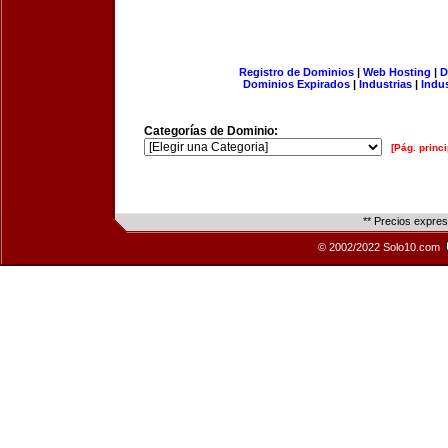
Registro de Dominios
|
Web Hosting
|
D
Dominios Expirados
|
Industrias
|
Indu
Categorías de Dominio:
[Pág. princi
** Precios expre
© 2002/2022 Solo10.com