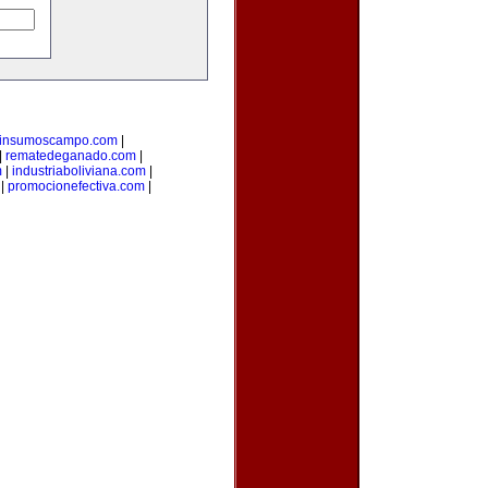
insumoscampo.com
|
|
rematedeganado.com
|
m
|
industriaboliviana.com
|
|
promocionefectiva.com
|