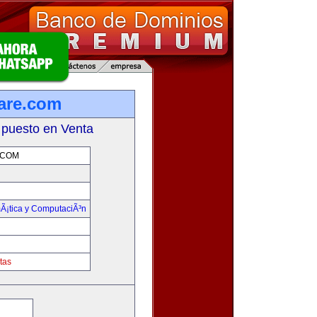
ware.com
 puesto en Venta
.COM
mÃ¡tica y ComputaciÃ³n
tas