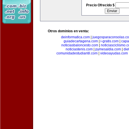
Precio Ofrecido $
Otros dominios en venta:
deinformatica.com
|
juegosparaconsolas.c
guiadecartagena.com
|
i-gratis.com
|
capa
noticiasbaloncesto.com
|
noticiasciclismo.
noticiastenis.com
|
pymesaldia.com
|
die
comunidadestudiantil.com
|
videoayudas.com