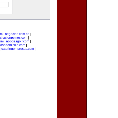
om
|
negocios.com.pa
|
citacionpymes.com
|
com
|
noticiasgolf.com
|
tasadomicilio.com
|
|
cateringempresas.com
|