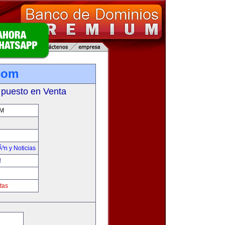
.com
 puesto en Venta
OM
Ã³n y Noticias
!
tas