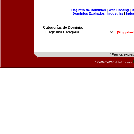
Registro de Dominios
|
Web Hosting
|
D
Dominios Expirados
|
Industrias
|
Indu
Categorías de Dominio:
[Pág. princi
** Precios expre
© 2002/2022 Solo10.com