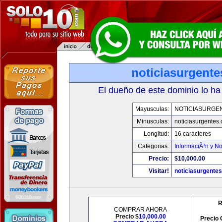
noticiasurgent
El dueño de este dominio lo ha
Mayusculas:
NOTICIASURGE
Minusculas:
noticiasurgentes
Longitud:
16 caracteres
Categorias:
InformaciÃ³n y No
Precio:
$10,000.00
Visitar!
noticiasurgente
R
COMPRAR AHORA
Precio $
10,000.00
Precio 