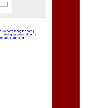
m
|
desarrollosagiles.com
|
om
|
enfoquecomercial.com
|
ventanocturna.com
|