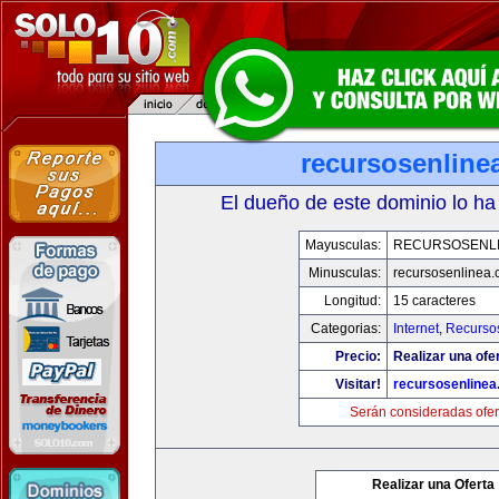
recursosenline
El dueño de este dominio lo ha
Mayusculas:
RECURSOSENL
Minusculas:
recursosenlinea
Longitud:
15 caracteres
Categorias:
Internet
,
Recurso
Precio:
Realizar una ofer
Visitar!
recursosenline
Serán consideradas ofer
Realizar una Oferta