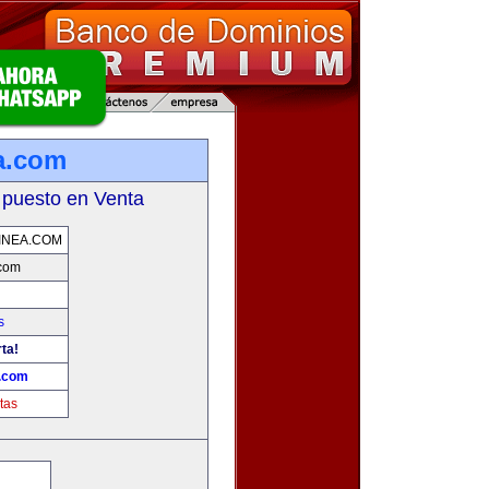
a.com
 puesto en Venta
INEA.COM
.com
s
ta!
a.com
tas