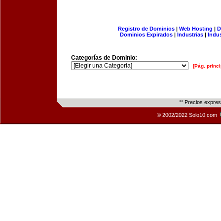
Registro de Dominios
|
Web Hosting
|
D
Dominios Expirados
|
Industrias
|
Indu
Categorías de Dominio:
[Pág. princi
** Precios expre
© 2002/2022 Solo10.com