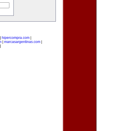
|
hipercompra.com
|
m
|
marcasargentinas.com
|
|