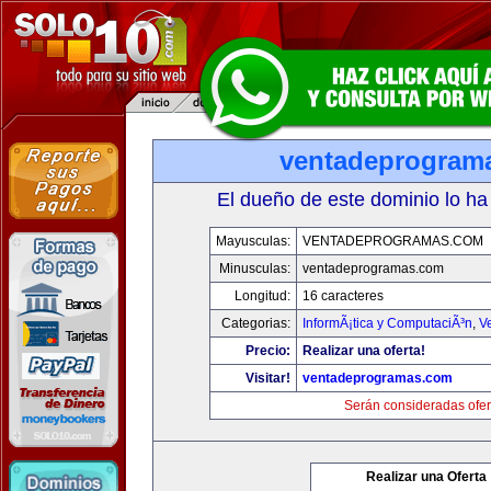
ventadeprogram
El dueño de este dominio lo ha
Mayusculas:
VENTADEPROGRAMAS.COM
Minusculas:
ventadeprogramas.com
Longitud:
16 caracteres
Categorias:
InformÃ¡tica y ComputaciÃ³n
,
V
Precio:
Realizar una oferta!
Visitar!
ventadeprogramas.com
Serán consideradas ofer
Realizar una Oferta