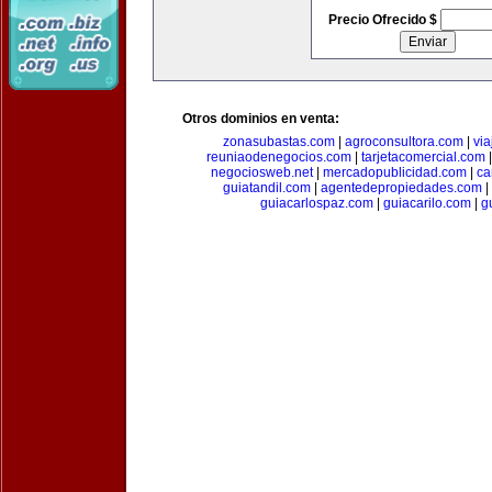
Precio Ofrecido $
Otros dominios en venta:
zonasubastas.com
|
agroconsultora.com
|
vi
reuniaodenegocios.com
|
tarjetacomercial.com
negociosweb.net
|
mercadopublicidad.com
|
ca
guiatandil.com
|
agentedepropiedades.com
|
guiacarlospaz.com
|
guiacarilo.com
|
g