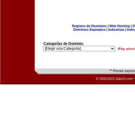
Registro de Dominios
|
Web Hosting
|
D
Dominios Expirados
|
Industrias
|
Indu
Categorías de Dominio:
[Pág. princi
** Precios expre
© 2002/2022 Solo10.com