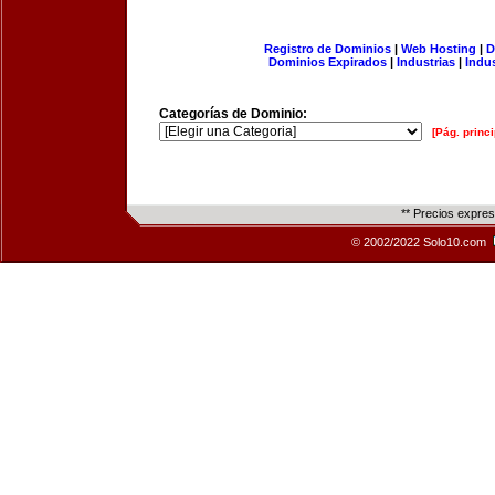
Registro de Dominios
|
Web Hosting
|
D
Dominios Expirados
|
Industrias
|
Indu
Categorías de Dominio:
[Pág. princi
** Precios expre
© 2002/2022 Solo10.com