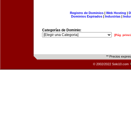
Registro de Dominios
|
Web Hosting
|
D
Dominios Expirados
|
Industrias
|
Indu
Categorías de Dominio:
[Pág. princi
** Precios expre
© 2002/2022 Solo10.com