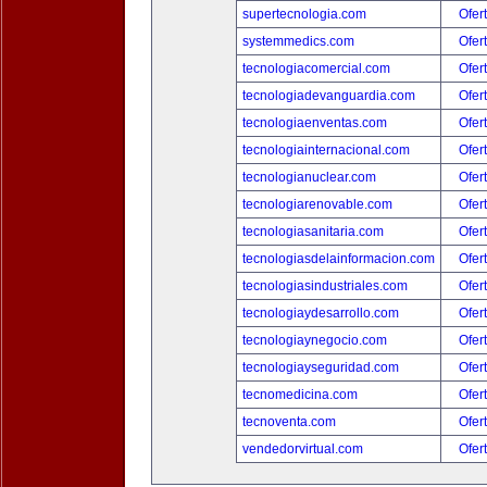
supertecnologia.com
Ofer
systemmedics.com
Ofer
tecnologiacomercial.com
Ofer
tecnologiadevanguardia.com
Ofer
tecnologiaenventas.com
Ofer
tecnologiainternacional.com
Ofer
tecnologianuclear.com
Ofer
tecnologiarenovable.com
Ofer
tecnologiasanitaria.com
Ofer
tecnologiasdelainformacion.com
Ofer
tecnologiasindustriales.com
Ofer
tecnologiaydesarrollo.com
Ofer
tecnologiaynegocio.com
Ofer
tecnologiayseguridad.com
Ofer
tecnomedicina.com
Ofer
tecnoventa.com
Ofer
vendedorvirtual.com
Ofer