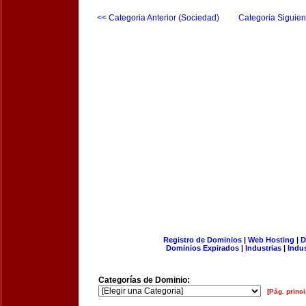
<< Categoria Anterior (Sociedad)
Categoria Siguien
Registro de Dominios
|
Web Hosting
|
D
Dominios Expirados
|
Industrias
|
Indu
Categorías de Dominio:
[Pág. princi