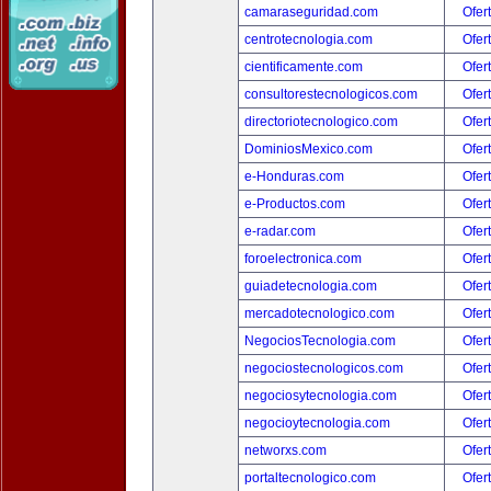
camaraseguridad.com
Ofer
centrotecnologia.com
Ofer
cientificamente.com
Ofer
consultorestecnologicos.com
Ofer
directoriotecnologico.com
Ofer
DominiosMexico.com
Ofer
e-Honduras.com
Ofer
e-Productos.com
Ofer
e-radar.com
Ofer
foroelectronica.com
Ofer
guiadetecnologia.com
Ofer
mercadotecnologico.com
Ofer
NegociosTecnologia.com
Ofer
negociostecnologicos.com
Ofer
negociosytecnologia.com
Ofer
negocioytecnologia.com
Ofer
networxs.com
Ofer
portaltecnologico.com
Ofer